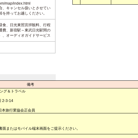
com/map/index.html
合、キャンセル扱いとさせてい
裕を持ってお越しください。
昼食、日光東照宮拝観料、行程
通費、新宿駅～東武日光駅間の
）、オーディオガイドサービス
備考
ィング＆トラベル
3-14
本旅行業協会正会員
書面またはモバイル端末画面をご提示ください。