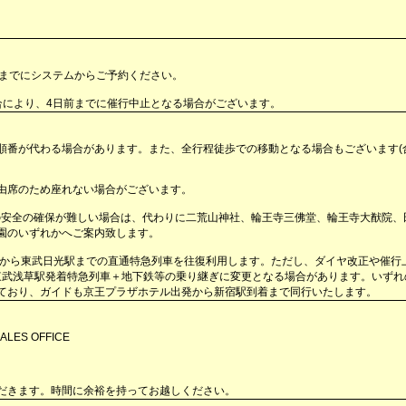
日までにシステムからご予約ください。
合により、4日前までに催行中止となる場合がございます。
番が代わる場合があります。また、全行程徒歩での移動となる場合もございます(合計
由席のため座れない場合がございます。
道の安全の確保が難しい場合は、代わりに二荒山神社、輪王寺三佛堂、輪王寺大猷院、
園のいずれかへご案内致します。
駅から東武日光駅までの直通特急列車を往復利用します。ただし、ダイヤ改正や催行
は東武浅草駅発着特急列車＋地下鉄等の乗り継ぎに変更となる場合があります。いずれ
ており、ガイドも京王プラザホテル出発から新宿駅到着まで同行いたします。
LES OFFICE
だきます。時間に余裕を持ってお越しください。