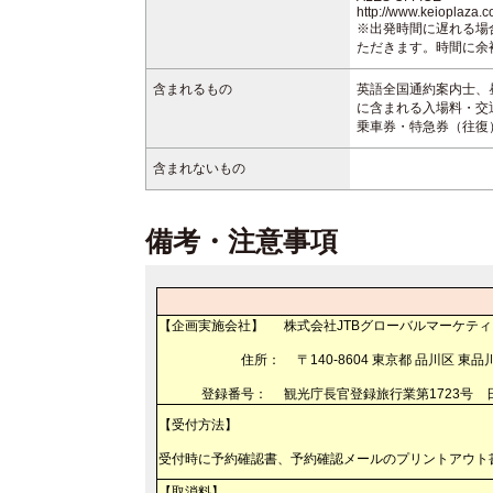
http://www.keioplaza.
※出発時間に遅れる場
ただきます。時間に余
含まれるもの
英語全国通約案内士、
に含まれる入場料・交
乗車券・特急券（往復
含まれないもの
備考・注意事項
【企画実施会社】 株式会社JTBグローバルマーケテ
住所： 〒140-8604 東京都 品川区 東品川 2-
登録番号： 観光庁長官登録旅行業第1723号 日
【受付方法】
受付時に予約確認書、予約確認メールのプリントアウト
【取消料】