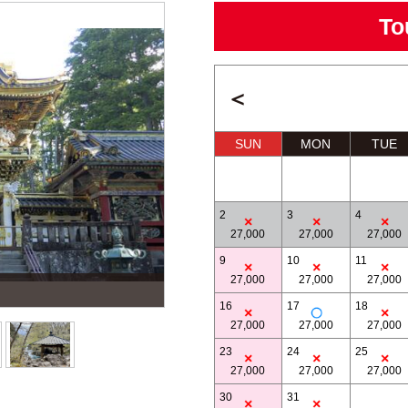
To
＜
SUN
MON
TUE
2
3
4
27,000
27,000
27,000
9
10
11
27,000
27,000
27,000
三猿
16
17
18
27,000
27,000
27,000
23
24
25
27,000
27,000
27,000
30
31