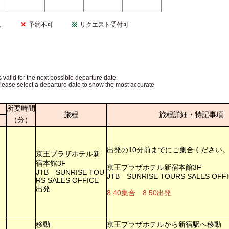
し
予約不可
リクエスト受付可
s valid for the next possible departure date.
Please select a departure date to show the most accurate
所要時間
旅程
旅程詳細・特記事項
（分）
出発の10分前までにご集合ください
京王プラザホテル新
宿本館3F
京王プラザホテル新宿本館3F
JTB SUNRISE TOU
JTB SUNRISE TOURS SALES OFF
RS SALES OFFICE
出発
8:40集合 8:50出発
移動
京王プラザホテルから新宿駅へ移動