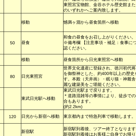
東照宮宝物館、金谷ホテル歴史館また
のいずれかへご案内致します。
移動
憾満ヶ淵から昼食箇所へ移動
和食の昼食をお召し上がりください。
昼食
※備考欄 【注意事項・補足：食事に
50
認ください。
移動
昼食箇所から日光東照宮へ移動
世界文化遺産に登録され、徳川初代将
を御祭神とした、約400年以上の歴史
日光東照宮
80
す。本殿（天井画）・眠り猫・神厩舎
麗な建築美をご堪能ください。
東武日光駅まで戻ります。
＊道路混雑等の事情により、徒歩での
東武日光駅へ移動
合もあります。
(約2.2km)
日光から新宿へ移動
東京都内まで特急列車で移動します。
120
新宿駅到着後、ツアー終了となります
新宿駅
新宿駅到着後はお客様ご自身でお帰り