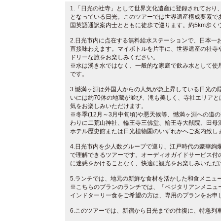
1.「日光の社寺」として世界文化遺産に登録されており
となっている日光。このツアーでは世界遺産構成要素で
国英語通訳案内士とともに徒歩で巡ります。約5km歩く
2.日光市内に点在する無料給水ステーションで、日本一
直接味わえます。マイボトルを片手に、世界遺産の社寺
ドリーな旅をお楽しみください。
※水は湧き水ではなく、一般的な家庭で飲み水として使
です。
3.憾満ヶ淵は外国人からの人気が急上昇している日光の
いには約70体の地蔵が並び、滝も美しく、寺社エリアと
気をお楽しみいただけます。
※冬季(12月～3月中旬頃)や悪天候等、憾満ヶ淵への道
わりに二荒山神社、輪王寺三佛堂、輪王寺大猷院、田母
ホテル歴史館または日光植物園のいずれかへご案内致し
4.日光市内を少人数グループで巡り、江戸時代の豪華絢
で理解できるツアーです。オーディオガイドサービス付
に迷惑をかけることなく、快適に観光をお楽しみいただ
5.ランチでは、地元の新鮮な食材を活かした和食メニュ
※こちらのプランのランチでは、「ベジタリアンメニュ
インドターリー食をご希望の方は、専用のプランをお申
6.このツアーでは、新宿から日光までの往復に、特急列