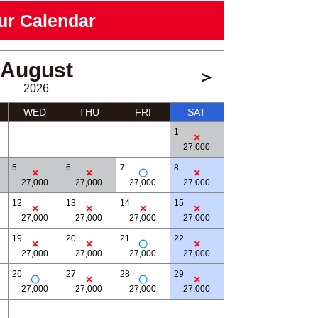
ur Calendar
August
＞
2026
WED
THU
FRI
SAT
1
27,000
5
6
7
8
27,000
27,000
27,000
27,000
12
13
14
15
27,000
27,000
27,000
27,000
昼食
19
20
21
22
27,000
27,000
27,000
27,000
26
27
28
29
27,000
27,000
27,000
27,000