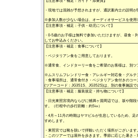
【注意事項・補足：ガイド・添乗員】
・現地では混雑が予想されますが、通訳案内士の説明が
※参加人数が少ない場合は、オーディオサービスを使用
【注意事項・補足：子供・幼児について】
・0-5歳のお子様は無料で参加いただけますが、昼食
してお申込みください。
【注意事項・補足：食事について】
・ベジタリアン食をご用意しております。
※通常食、インドターリー食をご希望のお客様は、別ツ
※ムスリムフレンドリー食・アレルギー対応食・グルテ
・食事場所は、通常食付き・ベジタリアン食付きのコース(ツア
(ツアーコード：JG351S、JG352S)は、別の食事
【注意事項・補足：服装規定・持ち物について】
・日光東照宮境内ならびに憾満ヶ淵周辺では、坂や階段
す。（行程中の歩行距離：約5㎞）
・4月～11月の時期はヤマビルが生息しているため、
すめします。
・東照宮では靴を脱いで拝観いただく場所がございます
・このツアーでは屋外を歩きます。季節に応じた暑さ・