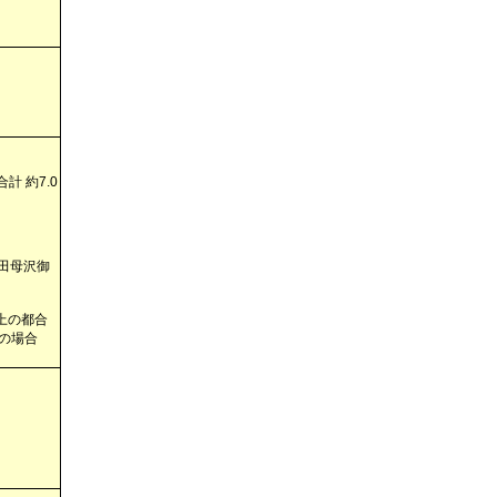
 約7.0
田母沢御
上の都合
の場合