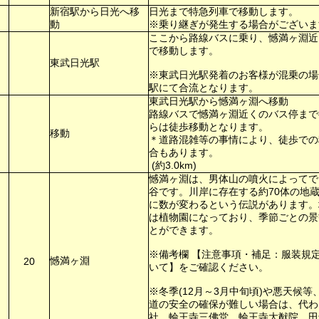
新宿駅から日光へ移
日光まで特急列車で移動します。
動
※乗り継ぎが発生する場合がございま
ここから路線バスに乗り、憾満ヶ淵近
で移動します。
東武日光駅
※東武日光駅発着のお客様が混乗の場
駅にて合流となります。
東武日光駅から憾満ヶ淵へ移動
路線バスで憾満ヶ淵近くのバス停まで
らは徒歩移動となります。
移動
＊道路混雑等の事情により、徒歩での
合もあります。
(約3.0km)
憾満ヶ淵は、男体山の噴火によってで
谷です。川岸に存在する約70体の地
に数が変わるという伝説があります。
は植物園になっており、季節ごとの景
とができます。
※備考欄 【注意事項・補足：服装規
憾満ヶ淵
20
いて】をご確認ください。
※冬季(12月～3月中旬頃)や悪天候
道の安全の確保が難しい場合は、代わ
社、輪王寺三佛堂、輪王寺大猷院、田