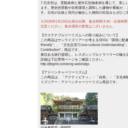
7.日光市は、景観条例と屋外広告物条例を通じて、美し
ます。歴史的景観や自然環境と調和した建物や看板が、
す。日光の伝統と現代が融合した独特の街並みもぜひご
※2026年2月19日出発分以降、集合時間 8:40・出発時
注意ください。集合場所の変更はございません。
【サステナブルツーリズムへの取り組みについて】
この商品はサンライズツアーが考えるSDGs「環境に配慮した“Env
friendly”」、​「文化交流“Cross-cultural Understandin
Contribution”」商品です。
責任ある旅行提唱し、レスポンシブルトラベラーの輪を
詳細は下記専用ページをご確認ください。
http://jtbgmt.com/en/g-web/sdgs
【アドベンチャーツーリズム】
この商品は、「アクティビティ」・「自然」・「文化体
イズツアー・アドベンチャーツーリズム商品です。
日光東照宮 - 陽明門