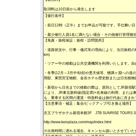
取消料は10日前から発生します
【催行条件】
・前日12時（正午）までお申込が可能です。手仕舞い
・最少催行人員1名に満たない場合・その他催行管理都
【免責・旅程保証：旅程・訪問箇所】
・道路状況や、行事・儀式等の理由により、当日旅程の順
km)
・ツアー中の移動は公共交通機関を利用いたします。自
・冬季(12月～3月中旬頃)や悪天候等、憾満ヶ淵への
用邸、東照宮宝物館、金谷ホテル歴史館または日光植物
・新宿から日光までの移動の際は、原則としてJR新宿
により、JR東北新幹線(指定席)+在来線の利用、また
も、乗車する区間の運賃・特急料金は旅行代金に含まれ
【注意事項・補足：集合/ピックアップ/引き換え場所】
京王プラザホテル新宿本館3F JTB SUNRISE TOURS SA
http://www.keioplaza.com/map/index.html
※出発時間に遅れる場合、キャンセル扱いとさせていた