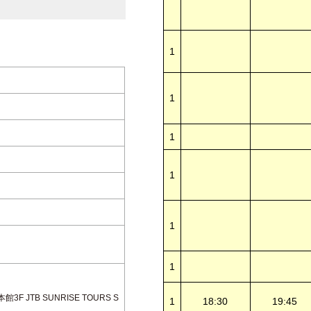
1
1
1
1
1
1
 JTB SUNRISE TOURS S
1
18:30
19:45