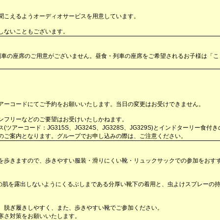
聞こえるようオーディオサービスを用意しています。
しないこともございます。
・列車の座席のご用意がございません。昼食・列車の座席をご希望されるお子様は「こ
アーコードにてご予約をお願いいたします。当日の変更はお受けできません。
ンフリーなどのご要望はお受けいたしかねます。
ーコード：JG315S、JG324S、JG328S、JG329S)とインドターリー食付
施設でのご案内となります。グループでお申し込みの際は、ご注意ください。
を歩きますので、歩きやすい服装・滑りにくい靴・リュックサックでの参加をおす
足の肌を露出しないようにくるぶしまである分厚い靴下の着用と、虫よけスプレーの
。脱ぎ履きしやすく、また、歩きやすい靴でご参加ください。
寒さ対策をお願いいたします。