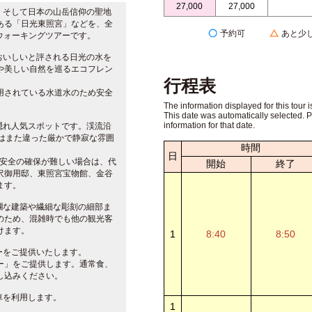
27,000
27,000
、そして日本の山岳信仰の聖地
ある「日光東照宮」などを、全
予約可
あと少
ウォーキングツアーです。
おいしいと評される日光の水を
や美しい自然を巡るエコフレン
行程表
用されている水道水のため安全
The information displayed for this tour i
This date was automatically selected. 
information for that date.
隠れ人気スポットです。渓流沿
はまた違った厳かで静寂な雰囲
時間
日
の安全の確保が難しい場合は、代
開始
終了
沢御用邸、東照宮宝物館、金谷
ます。
爛な建築や繊細な彫刻の細部ま
のため、混雑時でも他の観光客
けます。
1
8:40
8:50
ーをご提供いたします。
ー」をご提供します。通常食、
し込みください。
車を利用します。
1