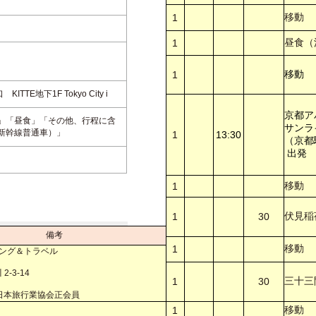
移動
1
昼食（
1
移動
1
ITTE地下1F Tokyo City i
京都ア
」「昼食」「その他、行程に含
サンラ
新幹線普通車）」
1
13:30
（京都
出発
移動
1
伏見稲
1
30
備考
移動
1
ルマーケティング＆トラベル
 東品川 2-3-14
三十三
1
30
本旅行業協会正会員
移動
1