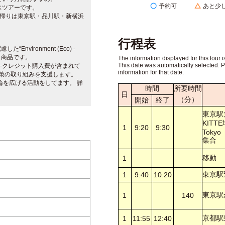
予約可
あと少
スツアーです。
、帰りは東京駅・品川駅・新横浜
行程表
vironment (Eco) -
ng”」商品です。
The information displayed for this tour i
This date was automatically selected. 
-クレジット購入費が含まれて
information for that date.
策の取り組みを支援します。
輪を広げる活動をしてます。 詳
時間
所要時間
日
（分）
開始
終了
東京駅
KITT
1
9:20
9:30
Tokyo
集合
移動
1
東京駅
1
9:40
10:20
東京駅
1
140
京都駅
1
11:55
12:40