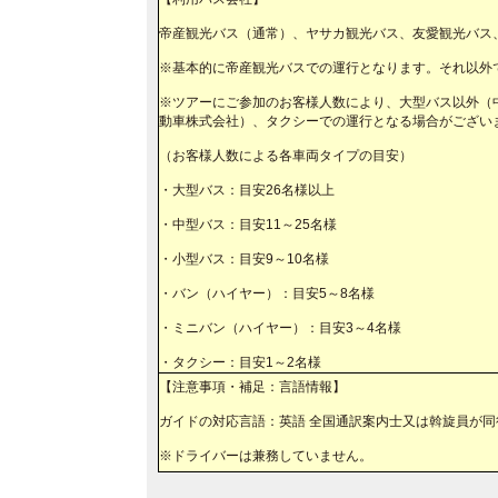
帝産観光バス（通常）、ヤサカ観光バス、友愛観光バス
※基本的に帝産観光バスでの運行となります。それ以外
※ツアーにご参加のお客様人数により、大型バス以外（中
動車株式会社）、タクシーでの運行となる場合がござい
（お客様人数による各車両タイプの目安）
・大型バス：目安26名様以上
・中型バス：目安11～25名様
・小型バス：目安9～10名様
・バン（ハイヤー）：目安5～8名様
・ミニバン（ハイヤー）：目安3～4名様
・タクシー：目安1～2名様
【注意事項・補足：言語情報】
ガイドの対応言語：英語 全国通訳案内士又は斡旋員が
※ドライバーは兼務していません。