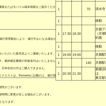
ト書面またはモバイル端末画面をご提示ください。
清水寺
1
70
移動
1
京都ア
（京都
1
17:30
18:30
到着
他催行管理都合により、催行中止になる場合があります。
移動
す。
1
みいただいた販売店よりご連絡いたします。
京都駅
1
18:00
19:00
す。最終確定書面の別途送付はいたしません。
京都駅
1
140
。日本在住の方はご購入できません。
新横浜
は
1
20:30
21:30
クエストは、Remarksに記載の上、催行箇所までご連絡ください。
東京駅
能性がございます。
着時間に変更が生じる場合がございます。
となります。