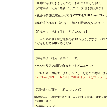
・座席指定はできませんので、予めご了承ください。
【注意事項・補足：集合/ピックアップ/引き換え場所】
・集合場所 東京駅丸の内南口 KITTE地下1F Tokyo City i 
※集合場所は地下1階です。1階とお間違いないようご注
【注意事項・補足：子供・幼児について】
・０～５歳のお子様は無料で参加いただけますが、バス
こどもとしてお申込みください。
【注意事項・補足：食事について】
・ベジタリアン対応の洋食セットメニューです。
・アレルギー対応食・グルテンフリーなどのご要望、ま
※2026年5月21日～6月26日の期間はランチはブッフ
【新幹線への荷物持ち込みについて】
新幹線車内に3辺の合計が160㎝を超える大きな荷物を
ご利用下さい。
【利用バス会社】