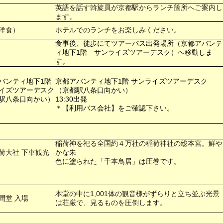
英語を話す斡旋員が京都駅からランチ箇所へご案内し
ます。
洋食）
ホテルでのランチをお楽しみください。
食事後、徒歩にてツアーバス出発場所（京都アバンテ
ィ地下1階 サンライズツアーデスク）へ移動しま
す。
バンティ地下1階
京都アバンティ地下1階 サンライズツアーデスク
イズツアーデスク
（京都駅八条口向かい）
駅八条口向かい）
13:30出発
＊【利用バス会社】をご確認下さい。
稲荷神を祀る全国約４万社の稲荷神社の総本宮。鮮や
荷大社 下車観光
かな朱
色に塗られた「千本鳥居」は圧巻です。
本堂の中に1,001体の観音様がずらりと立ち並ぶ光景
間堂 入場
は荘厳で、見るものを圧倒します。