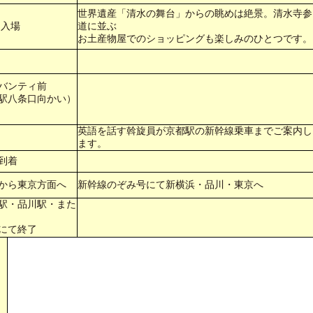
世界遺産「清水の舞台」からの眺めは絶景。清水寺参
 入場
道に並ぶ
お土産物屋でのショッピングも楽しみのひとつです。
バンティ前
駅八条口向かい）
英語を話す斡旋員が京都駅の新幹線乗車までご案内し
ます。
到着
から東京方面へ
新幹線のぞみ号にて新横浜・品川・東京へ
駅・品川駅・また
にて終了