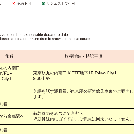
し
予約不可
リクエスト受付可
s valid for the next possible departure date.
Please select a departure date to show the most accurate
旅程
旅程詳細・特記事項
丸の内南口
東京駅丸の内南口 KITTE地下1F Tokyo City i
E地下1F
9:30出発
 City I
英語を話す添乗員が東京駅の新幹線乗車までご案内し
ます。
到着
新幹線のぞみ号にて京都へ
から京都駅へ
※新幹線内にガイドおよび係員は同乗いたしません。
到着