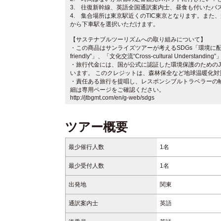
3. 往復新幹線、英語全国通訳案内士、昼食も付いたバ
4. 集合場所は東京駅近くのTIC東京となります。また
から下車駅を選択いただけます。
【サステナブルツーリズムへの取り組みについて】
・この商品はサンライズツアーが考えるSDGs「環境に配慮した“En
friendly”」、「文化交流“Cross-cultural Understandi
・旅行代金には、国が公式に認証した環境保護のためのJ
います。 このクレジットは、森林保全など地球温暖化対
・責任ある旅行を提唱し、レスポンシブルトラベラーの
細は専用ページをご確認ください。
http://jtbgmt.com/en/g-web/sdgs
ツアー概要
最少催行人数
1名
最少受付人数
1名
出発地
関東
通訳案内士
英語