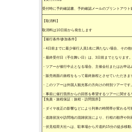
受付時に予約確認書、予約確認メールのプリントアウ
【取消料】
取消料は10日前から発生します
【催行条件/参加条件】
・4日前までに最少催行人員1名に満たない場合、その
・最終受付日（手仕舞い日）は、3日前までとなりま
・ツアーが催行中止となる場合、主催会社またはお申込
・販売画面の旅程をもって最終旅程とさせていただきま
・このツアーは外国人観光客の方向けの特別ツアーです
・事前に催行箇所からの回答を希望するツアーに関するリ
【免責・旅程保証：旅程・訪問箇所】
・ダイヤ改正の影響などにより列車の時間帯が変わる可
・道路状況や訪問地の混雑状況により、行程の順序や到
・伏見稲荷大社へは、駐車場から片道約15分の徒歩移動