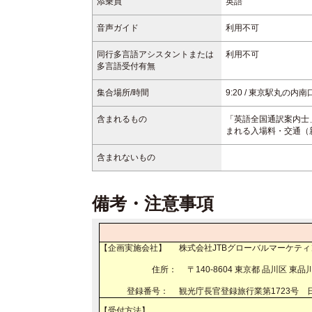
添乗員
英語
音声ガイド
利用不可
同行多言語アシスタントまたは
利用不可
多言語受付有無
集合場所/時間
9:20 / 東京駅丸の内南口 K
含まれるもの
「英語全国通訳案内士
まれる入場料・交通（
含まれないもの
備考・注意事項
【企画実施会社】 株式会社JTBグローバ
住所： 〒140-8604 東京都 品川区
登録番号： 観光庁長官登録旅行業第1723号 日
【受付方法】