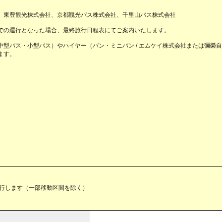
、東豊観光株式会社、京都観光バス株式会社、千里山バス株式会社
での運行となった場合、最終旅行日程表にてご案内いたします。
型バス・小型バス）やハイヤー（バン・ミニバン / エムケイ株式会社または彌榮自
ます。
同行します（一部移動区間を除く）