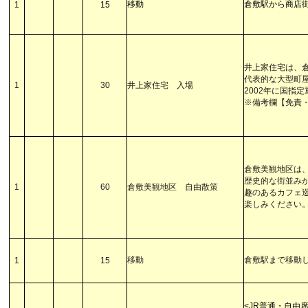
移動
倉敷駅から商店
1
15
井上家住宅は、
代表的な大型町
1
30
井上家住宅 入場
2002年に国指
※備考欄【免責
倉敷美観地区は
歴史的な街並み
1
60
倉敷美観地区 自由散策
趣のあるカフェ
楽しみください
移動
倉敷駅まで移動
1
15
<JR普通・自由席