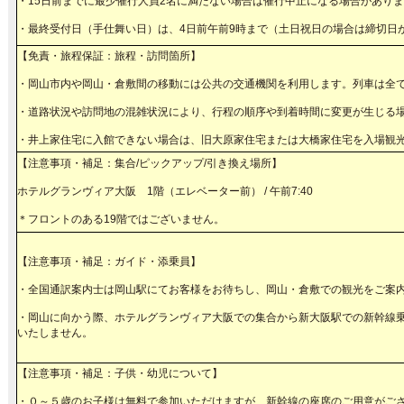
・15日前までに最少催行人員2名に満たない場合は催行中止になる場合があり
・最終受付日（手仕舞い日）は、4日前午前9時まで（土日祝日の場合は締切日
【免責・旅程保証：旅程・訪問箇所】
・岡山市内や岡山・倉敷間の移動には公共の交通機関を利用します。列車は全
・道路状況や訪問地の混雑状況により、行程の順序や到着時間に変更が生じる
・井上家住宅に入館できない場合は、旧大原家住宅または大橋家住宅を入場観
【注意事項・補足：集合/ピックアップ/引き換え場所】
ホテルグランヴィア大阪 1階（エレベーター前） / 午前7:40
＊フロントのある19階ではございません。
【注意事項・補足：ガイド・添乗員】
・全国通訳案内士は岡山駅にてお客様をお待ちし、岡山・倉敷での観光をご案
・岡山に向かう際、ホテルグランヴィア大阪での集合から新大阪駅での新幹線
いたしません。
【注意事項・補足：子供・幼児について】
・０～５歳のお子様は無料で参加いただけますが、新幹線の座席のご用意がご