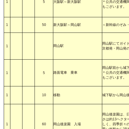
1
5
大阪駅～新大阪駅
＊公共の交通機
もございます。
1
50
新大阪駅～岡山駅
＜新幹線のぞみ
岡山駅にてガイ
岡山駅
1
京都発・岡山発
岡山駅前から城
路面電車 乗車
＊公共の交通機
1
5
もございます。
1
10
移動
城下駅から岡山
岡山後楽園は、
さは約13ヘク
1
60
岡山後楽園 入場
しく、四季折々