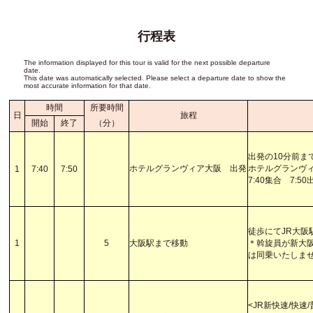
行程表
The information displayed for this tour is valid for the next possible departure
date.
This date was automatically selected. Please select a departure date to show the
most accurate information for that date.
時間
所要時間
日
旅程
開始
終了
（分）
出発の10分前ま
ホテルグランヴィア大阪 出発
ホテルグランヴ
1
7:40
7:50
7:40集合 7:50
徒歩にてJR大阪
1
5
大阪駅まで移動
＊斡旋員が新大
は同乗いたしま
<JR新快速/快速