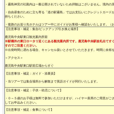
・霧島神宮の社殿内は一般公開されていないため拝観はございません。境内の
・自由昼食のために立ち寄る「道の駅霧島」ではお支払いにクレジットカード
持ちください。
・復路のお送り先ホテルはツアー中にガイドがお客様へ確認をいたします。（
【注意事項・補足：集合/ピックアップ/引き換え場所】
鹿児島中央駅東口観光案内所前
※駅構外の東口ロータリ近くにある観光案内所です。鹿児島中央駅改札出てす
すのでご注意ください。
※出発時間に遅れる場合、キャンセル扱いとさせていただきます。時間に余裕
＜アクセス＞
鹿児島中央駅東口駅前広場からすぐ
【注意事項・補足：ガイド・添乗員】
・当ツアーでは集合場所から解散まで英語ガイドが同行いたします。
【注意事項・補足：子供・幼児について】
・０～５歳のお子様は無料で参加いただけますが、ハイヤー座席のご用意がご
してお申込みください。
【注意事項・補足：食事について】