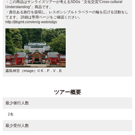
・この商品はサンライズツアーが考えるSDGs「文化交流“Cross-cultural
Understanding”」商品です。
・責任ある旅行を提唱し、レスポンシブルトラベラーの輪を広げる活動をし
てます。 詳細は専用ページをご確認ください。
http://jtbgmt.com/en/g-web/sdgs
霧島神宮（image）© K．P．V．B
ツアー概要
最少催行人数
2名
最少受付人数