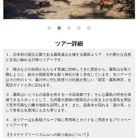
ツアー詳細
１．日本初の国立公園である霧島連山を擁する霧島エリア。その豊かな自然
と文化に触れる日帰りツアーです。
２．噴火などの自然がもたらす脅威に対峙してきた歴史から、霧島山を取り
囲むように、鎮火や国家安寧を願う神社が多く存在しています。当ツアーで
はその中の１つ、森の中に佇む朱塗りの社殿が美しい「国宝・霧島神宮」を
英語ガイドと共に訪ねます。
３．霧島はいくつもの温泉を有する一大温泉郷です。そんな霧島の特色を体
感できるスポットとして、九州最大面積の噴気孔から吹き上がる蒸気を間近
で見学可能な八幡大地獄を訪問します。また、温泉水が流れる「湯の滝」と
して有名な丸尾滝にも立ち寄ります。
４．当ツアーはお客様グループ毎に専用車とガイドをご用意するプライベー
トツアーです。
【サステナブツーリズムルへの取り組みについて】