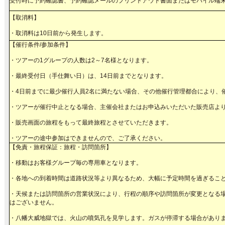
受付時に予約確認書、予約確認メールのプリントアウト書面またはモバイル端
【取消料】
・取消料は10日前から発生します。
【催行条件/参加条件】
・ツアーの1グループの人数は2～7名様となります。
・最終受付日（手仕舞い日）は、14日前までとなります。
・4日前までに最少催行人員2名に満たない場合、その他催行管理都合により、
・ツアーが催行中止となる場合、主催会社またはお申込みいただいた販売店よ
・販売画面の旅程をもって最終旅程とさせていただきます。
・ツアーの途中参加はできませんので、ご了承ください。
【免責・旅程保証：旅程・訪問箇所】
・移動はお客様グループ毎の専用車となります。
・各地への到着時間は道路状況等より異なるため、大幅に予定時間を過ぎるこ
・天候または訪問箇所の営業状況により、行程の順序や訪問箇所が変更となる
はございません。
・八幡大威地獄では、火山の噴気孔を見学します。ガスが停滞する場合があり