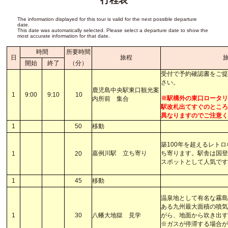
行程表
The information displayed for this tour is valid for the next possible departure
date.
This date was automatically selected. Please select a departure date to show the
most accurate information for that date.
時間
所要時間
日
旅程
開始
終了
（分）
受付で予約確認書をご提
さい。
鹿児島中央駅東口観光案
1
9:00
9:10
10
※駅構外の東口ロータ
内所前 集合
駅改札出てすぐのとこ
異なりますのでご注意
1
50
移動
築100年を超えるレト
嘉例川駅 立ち寄り
ち寄ります。駅舎は国
1
20
スポットとして人気で
1
45
移動
温泉地として有名な霧
ある九州最大面積の噴
1
30
八幡大地獄 見学
がら、地面から吹き出
※ガスが停滞する場合