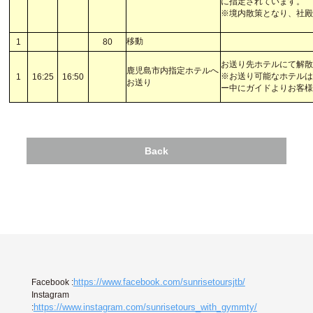
に指定されています。
※境内散策となり、社
移動
1
80
お送り先ホテルにて解
鹿児島市内指定ホテルへ
※お送り可能なホテル
1
16:25
16:50
お送り
ー中にガイドよりお客
Back
https://www.facebook.com/sunrisetoursjtb/
Facebook :
Instagram
https://www.instagram.com/sunrisetours_with_gymmty/
: