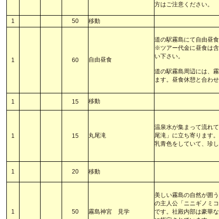
方はご注意ください。
1
50
移動
道の駅霧島にて自由昼
※ツアー代金に昼食は
い下さい。
自由昼食
1
60
道の駅霧島周辺には、
ます。昼食休憩と合わ
移動
1
15
温泉水が集まって流れ
丸尾滝
尾滝」に立ち寄ります。
1
15
乳青色をしていて、珍
1
20
移動
美しい霧島の自然が囲
の主人公「ニニギノミ
1
50
霧島神宮 見学
です。社殿内部は豪華