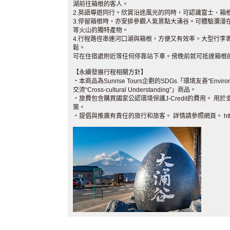
湖前往箱根的客人。
2.英語導遊同行。欣賞沿途風光的同時，可認識富士、箱
3.停留箱根時，亦安排參觀人氣景點大涌谷。可體驗瀰漫
等火山的獨特產物。
4.行程路徑串連河口湖與箱根，方便又有效率。大型行李
鬆。
可在住宿處附近等任何停靠站下車。傍晚前就可抵達箱根
【永續發展行程相關方針】
・本商品為Sunrise Tours企劃的SDGs「環境友善“Environme
交流“Cross-cultural Understanding”」商品。
・旅費包含購買國家公認環境保護J-Credit的費用。 
策。
・提倡與推廣有責任的旅行和旅客。 詳情請參照網頁。 http://jtbg