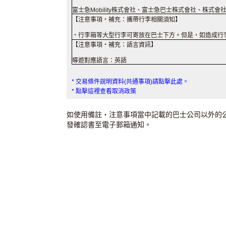
富士急Mobility株式會社、富士急巴士株式會社、株式會社
【注意事項・補充：攜帶行李相關須知】
・行李箱等大型行李可寄放在巴士下方。但是，如造成行
【注意事項・補充：語言資訊】
導遊對應語言：英語
* 交易條件說明資料(共通事項)請點擊此處。
* 點擊這裡查看取消政策
如使用備註・注意事項當中記載的巴士公司以外的
發確認書至電子郵箱通知。