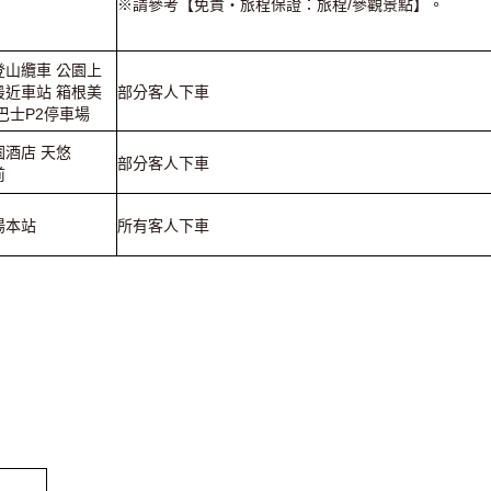
※請參考【免責・旅程保證：旅程/參觀景點】。
登山纜車 公園上
最近車站 箱根美
部分客人下車
巴士P2停車場
園酒店 天悠
部分客人下車
前
湯本站
所有客人下車