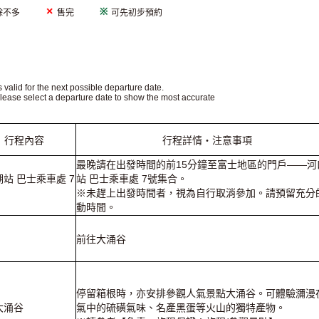
餘不多
售完
可先初步預約
s valid for the next possible departure date.
Please select a departure date to show the most accurate
行程內容
行程詳情・注意事項
最晚請在出發時間的前15分鐘至富士地區的門戶——河
站 巴士乘車處 7
站 巴士乘車處 7號集合。
※未趕上出發時間者，視為自行取消參加。請預留充分
動時間。
前往大涌谷
停留箱根時，亦安排參觀人氣景點大涌谷。可體驗瀰漫
大涌谷
氣中的硫磺氣味、名產黑蛋等火山的獨特產物。