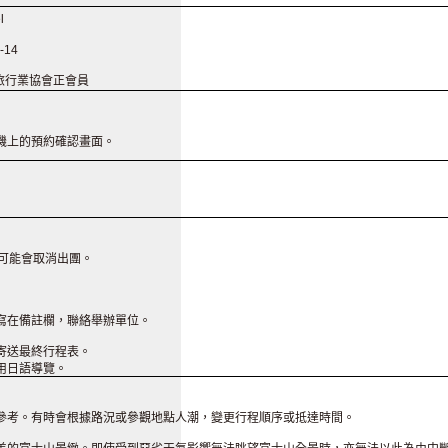
l
14
旅行業協會正會員
機上的預約確認畫面。
可能會取消出團。
寫在備註欄，聯絡舉辦單位。
寄送最終行程表。
用日語導覽。
參考。有時會根據路況或參觀地點人潮，變更行程順序或抵達時間。