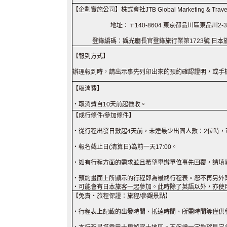
【企劃實施公司】株式會社JTB Global Marketing & Trave
地址：〒140-8604 東京都品川區東品川2-3-
登錄編碼：觀光廳長官登錄旅行業第1723號 日本
【報到方式】
辦理報到時，請出示事先列印出來的預約確認證明，或手
【取消費】
・取消費自10天前起徵收。
【成行條件/參加條件】
・從行程出發日數起4天前，未達最少出團人數：2位時，
・報名截止日(清算日)為前一天17:00。
・如有行程方面的需求並且希望舉辦單位事先回覆，請填
・預約畫面上所顯示的行程即為最終行程表。恕不再另外
・可能會有日本旅客一起參加。此時除了英語以外，亦使
【免責・旅程保證：旅程/參觀景點】
・行程表上記載的出發時間、抵達時間、所需時間等僅供