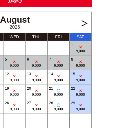
August
＞
2026
WED
THU
FRI
SAT
1
9,000
5
6
7
8
9,000
9,000
9,000
9,000
12
13
14
15
9,000
9,000
9,000
9,000
Kawaguchiko Area (Summer image)
19
20
21
22
9,000
9,000
9,000
9,000
26
27
28
29
9,000
9,000
9,000
9,000