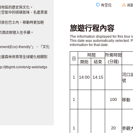
有空位
尚
根地區的歷史與文化。
在空氣中的硫磺氣味、名產黑蛋
寄放在巴士內，移動時更加輕
旅遊行程內容
的酒店辦理入住手續。
The information displayed for this tour i
This date was automatically selected. 
information for that date.
nt(Eco)-friendly”」、「文化
時間
所需時間
用於支援森林保育等全球暖化相關對
日
(分鐘)
開始
結束
mt.com/en/g-web/sdgs
河口湖
1
14:00
14:15
號
1
100
移動
1
20
參觀