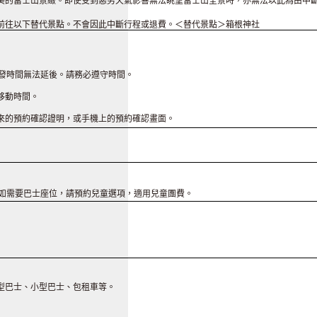
美的富士山景緻。即使受到惡劣天氣影響無法眺望富士山全景時，亦無法以此為由中
前往以下替代景點。不會因此中斷行程或退費。＜替代景點＞箱根神社
出發時間無法延後。請務必遵守時間。
移動時間。
來的預約確認證明，或手機上的預約確認畫面。
兒如需要巴士座位，請預約兒童選項，適用兒童團費。
型巴士、小型巴士、包租車等。