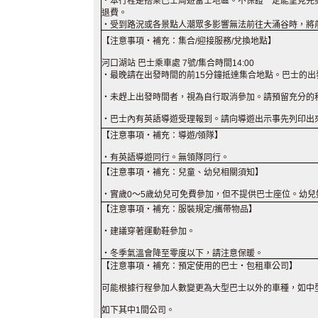
・本行程是搭乘巴士周遊富士地區。不保證一定能望見完
退費。
・受到路況或各景點人潮眾多影響無法前往大涌谷時，將
【注意事項・補充：集合/迎接服務/兌換地點】
河口湖站 巴士乘車處 7號/集合時間14:00
・最晚請在出發時間的前15分鐘抵達集合地點。巴士的
・未趕上出發時間者，視為自行取消參加。請預留充分的
・巴士內有英語導遊受理報到。請向導遊出示事先列印出
【注意事項・補充：導遊/領隊】
・有英語導遊同行。無領隊同行。
【注意事項・補充：兒童、幼兒相關須知】
・實歲0～5歲幼兒可免費參加，但不提供巴士座位。幼
【注意事項・補充：服裝規定/攜帶物品】
・建議穿著運動鞋參加。
・冬季氣溫會降至零度以下，請注意保暖。
【注意事項・補充：預定使用的巴士・包租車公司】
可能根據行程參加人數變更為大型巴士以外的車種，如中
如下其中1間公司。