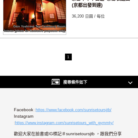
(京都出發到達)
36,200 日圓 / 每位
Gion Yoshi-ima Tea Ceremony Room
Interior [photo for illustrative purposes only]
1
搜尋條件如下
Facebook :
https://www.facebook.com/sunrisetoursjtb/
Instagram
:
https://www.instagram.com/sunrisetours_with_gymmty/
歡迎大家在臉書或IG標記＃sunrisetoursjtb ，跟我們分享