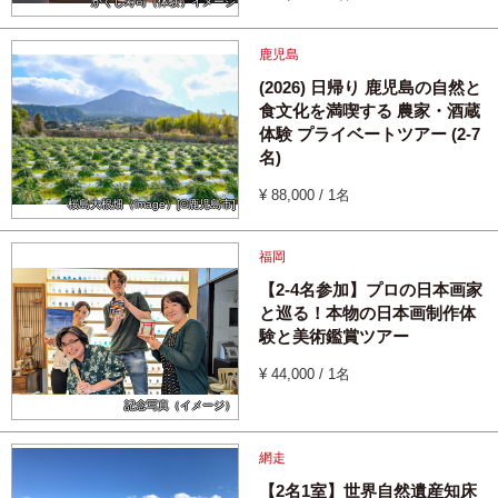
かくし寿司（体験）イメージ
鹿児島
(2026) 日帰り 鹿児島の自然と
食文化を満喫する 農家・酒蔵
体験 プライベートツアー (2-7
名)
¥ 88,000 / 1名
桜島大根畑（image）[©鹿児島市]
福岡
【2-4名参加】プロの日本画家
と巡る！本物の日本画制作体
験と美術鑑賞ツアー
¥ 44,000 / 1名
記念写真（イメージ）
網走
【2名1室】世界自然遺産知床