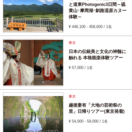
と道東Photogenic3日間～硫
黄山･摩周湖･釧路湿原カヌー
体験～
¥ 446,100 - 458,600 / 1名
知床五湖
東京
日本の伝統美と文化の神髄に
触れる 本格能楽体験ツアー
¥ 57,000 / 1名
仕舞（イメージ）
東京
越後妻有「大地の芸術祭の
里」日帰りツアー(東京発着)
¥ 54,000 - 59,000 / 1名
マ・ヤンソン ／ MADアーキテクツ