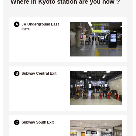
Where in Kyoto station are you now ?
A
JR Underground East
Gate
B
Subway Central Exit
C
Subway South Exit