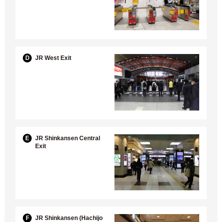
D
JR West Exit
E
JR Shinkansen Central
Exit
F
JR Shinkansen (Hachijo